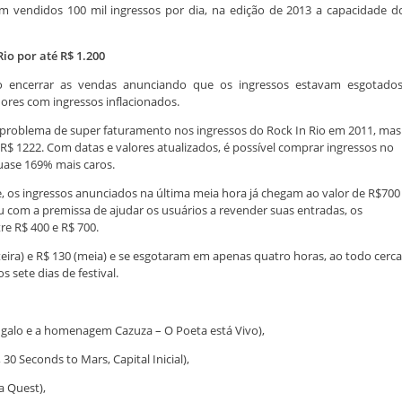
m vendidos 100 mil ingressos por dia, na edição de 2013 a capacidade d
io por até R$ 1.200
 encerrar as vendas anunciando que os ingressos estavam esgotados
ores com ingressos inflacionados.
o problema de super faturamento nos ingressos do Rock In Rio em 2011, mas
R$ 1222. Com datas e valores atualizados, é possível comprar ingressos no
quase 169% mais caros.
 os ingressos anunciados na última meia hora já chegam ao valor de R$700
com a premissa de ajudar os usuários a revender suas entradas, os
re R$ 400 e R$ 700.
teira) e R$ 130 (meia) e se esgotaram em apenas quatro horas, ao todo cerca
 sete dias de festival.
ngalo e a homenagem Cazuza – O Poeta está Vivo),
0 Seconds to Mars, Capital Inicial),
ta Quest),