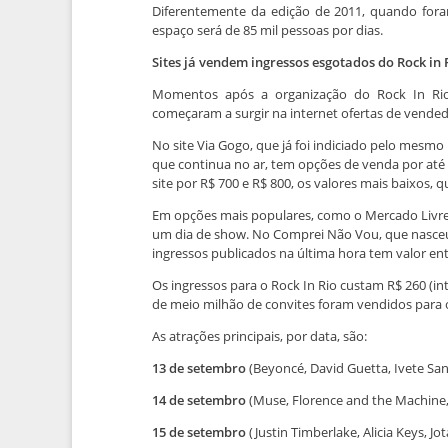
Diferentemente da edição de 2011, quando fora
espaço será de 85 mil pessoas por dias.
Sites já vendem ingressos esgotados do Rock in R
Momentos após a organização do Rock In Rio
começaram a surgir na internet ofertas de vended
No site Via Gogo, que já foi indiciado pelo mesm
que continua no ar, tem opções de venda por até 
site por R$ 700 e R$ 800, os valores mais baixos, 
Em opções mais populares, como o Mercado Livre,
um dia de show. No Comprei Não Vou, que nasceu 
ingressos publicados na última hora tem valor ent
Os ingressos para o Rock In Rio custam R$ 260 (in
de meio milhão de convites foram vendidos para os
As atrações principais, por data, são:
13 de setembro
(Beyoncé, David Guetta, Ivete Sa
14 de setembro
(Muse, Florence and the Machine, 3
15 de setembro
(Justin Timberlake, Alicia Keys, Jo