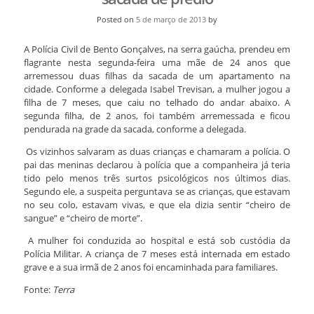
Posted on
5 de março de 2013
by
A Polícia Civil de Bento Gonçalves, na serra gaúcha, prendeu em
flagrante nesta segunda-feira uma mãe de 24 anos que
arremessou duas filhas da sacada de um apartamento na
cidade. Conforme a delegada Isabel Trevisan, a mulher jogou a
filha de 7 meses, que caiu no telhado do andar abaixo. A
segunda filha, de 2 anos, foi também arremessada e ficou
pendurada na grade da sacada, conforme a delegada.
Os vizinhos salvaram as duas crianças e chamaram a polícia. O
pai das meninas declarou à polícia que a companheira já teria
tido pelo menos três surtos psicológicos nos últimos dias.
Segundo ele, a suspeita perguntava se as crianças, que estavam
no seu colo, estavam vivas, e que ela dizia sentir “cheiro de
sangue” e “cheiro de morte”.
A mulher foi conduzida ao hospital e está sob custódia da
Polícia Militar. A criança de 7 meses está internada em estado
grave e a sua irmã de 2 anos foi encaminhada para familiares.
Fonte:
Terra