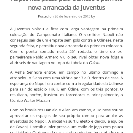
nova arrancada da Juventus
Posted on
26 de fevereiro de 2013
by
A Juventus voltou a ficar com larga vantagem na primeira
colocação do Campeonato Italiano. O vice-líder Napoli não
conseguiu sair de um empate sem gols contra a Udinese, nesta
segunda-feira, e permitiu nova arrancada do primeiro colocado.
Com o ponto somado nesta 26ª rodada, o time do ex-
palmeirense Pablo Armero viu o seu rival obter nova folga e
abrir seis de vantagem no topo da tabela do
Calcio
.
A Velha Senhora entrou em campo no último domingo e
atropelou o Siena com uma vitória por 3 a 0, dentro de casa. A
esperança do Napoli era contar com a irregularidade da Udinese
para sair do estádio Friulli, em Údine, com os três pontos. O
resultado, porém, frustrou os torcedores e, principalmente, o
técnico Walter Mazzarri.
Com os brasileiros Danielo e Allan em campo, a Udinese soube
aproveitar os espaços de seu próprio campo para anular as
investidas do Napoli. A iniciativa surtiu efeito e deixou a equipe
de Cavani, Hamsik e Inler presa a um estilo de jogo com pouca
criatividade. Os donos da casa ainda poderiam ter contado com