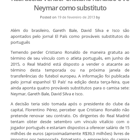
Neymar como substituto
Posted on
19 de fevereiro de 2013
by
Além do brasileiro, Gareth Bale, David Silva e Isco são
apontados pelo jornal El País como prováveis substitutos do
português
Temendo perder Cristiano Ronaldo de maneira gratuita ao
término de seu vínculo com o atleta português, em junho de
2015, o Real Madrid está disposto a vender o atacante ao
término desta temporada ou na próxima janela de
transferências do futebol europeu. A informação foi publicada
pelo jornal espanhol ‘El País’ na edição desta terça-feira, que
ainda aponta quatro prováveis substitutos para o camisa sete:
Neymar, Gareth Bale, David Silva e Isco.
A decisão teria sido tomada após o presidente do clube da
capital, Florentino Pérez, perceber que Cristiano Ronaldo não
pretende renovar seu contrato. Os dirigentes do Real Madrid
tentam obter desde setembro um vínculo vitalício com o
jogador português e estariam dispostos a oferecer salário de 15
milhões de euros (aproximadamente R$39,3 milhões) livres de
impostos por temporada. Entretanto, o empresário do camisa