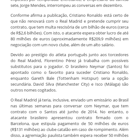
sete, Jorge Mendes, interrompeu as conversas em dezembro.
Conforme afirma a publicação, Cristiano Ronaldo está certo de
que não renovará com o Real Madrid e pretende cumprir seu
contrato, que tem multa rescisória de um bilhão de euros (cerca
de R$2,6 bilhões). Com isto, o atacante espera obter lucro de até
80 milhões de euros (aproximadamente R$209,9 milhões) em
negociação com um novo clube, além de um alto salário.
Devido ao prestígio do atleta português junto aos torcedores
do Real Madrid, Florentino Pérez já trabalha com possíveis
substitutos para o jogador. O brasileiro Neymar (Santos) foi
apontado como o favorito para suceder Cristiano Ronaldo,
enquanto Gareth Bale (Tottenham Hotspur) seria a opção
secundária. David Silva (Manchester City) e Isco (Málaga) são
outros nomes cogitados.
O Real Madrid já teria, inclusive, enviado um emissário ao Brasil
nas últimas semanas para conversar com Neymar, que tem
contrato com o Santos até junho de 2014. No entanto, o
atacante brasileiro apresentou contrato firmado com o
Barcelona, que estipula pagamento de 50 milhões de euros
(R$131 milhões) ao clube catalão em caso de rompimento. Além
disso, a agremiação paulista também espera receber 50 milhões