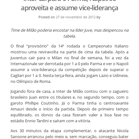
aproveita e assume vice-liderança
Posted on
27 de novembro de 2012
by
Time de Milão poderia encostar na líder Juve, mas despencou na
tabela.
O final “provisório” da 14ª rodada o Campeonato Italiano
mostrou uma reviravolta na parte de cima da tabela. Após a
Juventus cair para o Milan no final de semana, foi a vez da
Internazionale ser derrotada por 1 a 0 pelo Parma e ver o Napoli
assumir a vice-liderança da competição depois de superar o
Cagliari por 1 a 0. Nesta terça-feira, ainda jogam Lazio e Udinese,
no Olímpico de Roma.
Jogando fora de casa, a Inter de Milão contou com o zagueiro
brasileiro Juan entre os titulares e, no segundo tempo, com o
garoto Phillipe Coutinho. Já o Parma tinha o centroavante
Amauri desde o início da partida. Depois de primeiro tempo
equilibrado, os donos da casa fizeram valer a boa fase no
estádio Ennio Tardini e saíram com a vitória.
Aos 30 minutos da etapa complementar, o atacante Nicola
Sansone arrancou pelo meio e, sem marcação, conseguiu bater