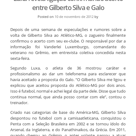
entre Gilberto Silva e Galo
Posted on
10 de novembro de 2012
by
Depois de uma semana de especulações e rumores sobre a
volta de Gilberto Silva ao Atlético-MG, o zagueiro finalmente
confirmou o acerto com seu ex-clube. O responsável por dar a
informação foi Vanderlei Luxemburgo, comandante do
veterano no Grêmio, em entrevista coletiva concedida nesta
sexta-feira.
Segundo Luxa, o atleta de 36 mostrou caráter e
profissionalismo ao dar um telefonema para esclarecer que
havia aceitado a proposta do Galo. “O Gilberto Silva me ligou e
explicou que aceitou proposta do Atlético-MG por dois anos.
Isso é futebol, normal e achei legal da parte dele. Disse que tudo
continua normal, que ainda posso contar com ele”, contou o
treinador.
Criado nas categorias de base do América-MG, Gilberto Silva
despontou no futebol com a camisaatleticana, conquistou o
Penta com a Seleção Brasileira em 2002 e se tornou ídolo do
Arsenal, da Inglaterra, e do Panathinaikos, da Grécia. Em 2011,
quando chegou ao Grêmio, o antes volante passou a atuar