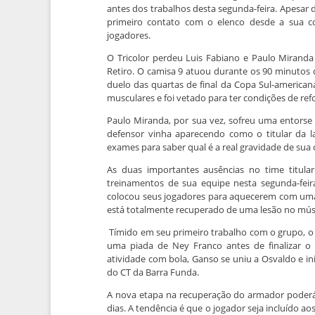
antes dos trabalhos desta segunda-feira. Apesar 
primeiro contato com o elenco desde a sua c
jogadores.
O Tricolor perdeu Luis Fabiano e Paulo Miranda
Retiro. O camisa 9 atuou durante os 90 minutos 
duelo das quartas de final da Copa Sul-american
musculares e foi vetado para ter condições de refo
Paulo Miranda, por sua vez, sofreu uma entorse 
defensor vinha aparecendo como o titular da la
exames para saber qual é a real gravidade de sua
As duas importantes ausências no time titul
treinamentos de sua equipe nesta segunda-feir
colocou seus jogadores para aquecerem com uma 
está totalmente recuperado de uma lesão no músc
Tímido em seu primeiro trabalho com o grupo, 
uma piada de Ney Franco antes de finalizar o
atividade com bola, Ganso se uniu a Osvaldo e 
do CT da Barra Funda.
A nova etapa na recuperação do armador poderá
dias. A tendência é que o jogador seja incluído a