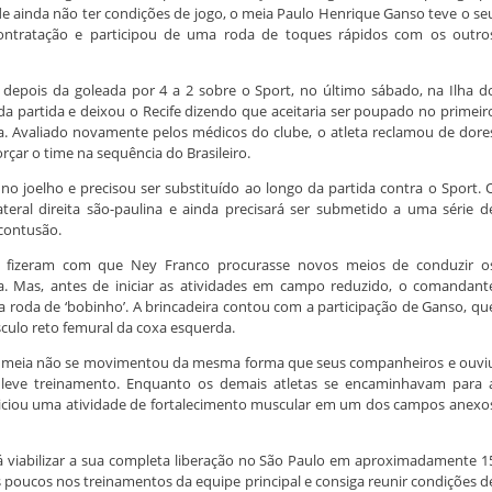
de ainda não ter condições de jogo, o meia Paulo Henrique Ganso teve o se
ontratação e participou de uma roda de toques rápidos com os outro
 depois da goleada por 4 a 2 sobre o Sport, no último sábado, na Ilha d
da partida e deixou o Recife dizendo que aceitaria ser poupado no primeir
a. Avaliado novamente pelos médicos do clube, o atleta reclamou de dore
rçar o time na sequência do Brasileiro.
no joelho e precisou ser substituído ao longo da partida contra o Sport. 
teral direita são-paulina e ainda precisará ser submetido a uma série d
 contusão.
ar fizeram com que Ney Franco procurasse novos meios de conduzir o
a. Mas, antes de iniciar as atividades em campo reduzido, o comandant
roda de ‘bobinho’. A brincadeira contou com a participação de Ganso, qu
ulo reto femural da coxa esquerda.
o meia não se movimentou da mesma forma que seus companheiros e ouvi
 leve treinamento. Enquanto os demais atletas se encaminhavam para 
iniciou uma atividade de fortalecimento muscular em um dos campos anexo
 viabilizar a sua completa liberação no São Paulo em aproximadamente 1
os poucos nos treinamentos da equipe principal e consiga reunir condições d