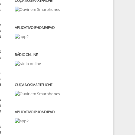
OUÇA NO SMARTPHONE
u
s
o
APLICATIVO IPHONE/IPAD
o
s
O
RÁDIO ONLINE
e
s
e
e
OUÇA NO SMARTPHONE
u
a
s
APLICATIVO IPHONE/IPAD
5
e