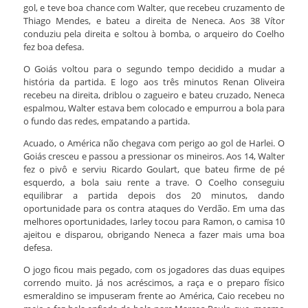
gol, e teve boa chance com Walter, que recebeu cruzamento de
Thiago Mendes, e bateu a direita de Neneca. Aos 38 Vítor
conduziu pela direita e soltou à bomba, o arqueiro do Coelho
fez boa defesa.
O Goiás voltou para o segundo tempo decidido a mudar a
história da partida. E logo aos três minutos Renan Oliveira
recebeu na direita, driblou o zagueiro e bateu cruzado, Neneca
espalmou, Walter estava bem colocado e empurrou a bola para
o fundo das redes, empatando a partida.
Acuado, o América não chegava com perigo ao gol de Harlei. O
Goiás cresceu e passou a pressionar os mineiros. Aos 14, Walter
fez o pivô e serviu Ricardo Goulart, que bateu firme de pé
esquerdo, a bola saiu rente a trave. O Coelho conseguiu
equilibrar a partida depois dos 20 minutos, dando
oportunidade para os contra ataques do Verdão. Em uma das
melhores oportunidades, Iarley tocou para Ramon, o camisa 10
ajeitou e disparou, obrigando Neneca a fazer mais uma boa
defesa.
O jogo ficou mais pegado, com os jogadores das duas equipes
correndo muito. Já nos acréscimos, a raça e o preparo físico
esmeraldino se impuseram frente ao América, Caio recebeu no