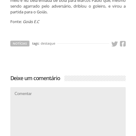
meio e fez bela enfiada de bola para Marcos Paulo que, mesmo
sendo agarrado pelo adversário, driblou o goleiro, e virou a
partida para o Goiás.
Fonte:
Goiás E.C
tags:
destaque
NOTÍCIAS
Deixe um comentário