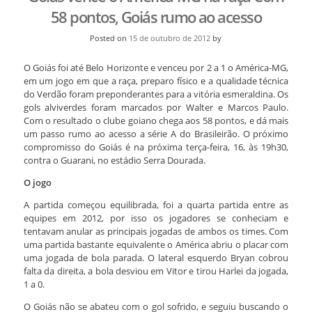
58 pontos, Goiás rumo ao acesso
Posted on
15 de outubro de 2012
by
O Goiás foi até Belo Horizonte e venceu por 2 a 1 o América-MG,
em um jogo em que a raça, preparo físico e a qualidade técnica
do Verdão foram preponderantes para a vitória esmeraldina. Os
gols alviverdes foram marcados por Walter e Marcos Paulo.
Com o resultado o clube goiano chega aos 58 pontos, e dá mais
um passo rumo ao acesso a série A do Brasileirão. O próximo
compromisso do Goiás é na próxima terça-feira, 16, às 19h30,
contra o Guarani, no estádio Serra Dourada.
O jogo
A partida começou equilibrada, foi a quarta partida entre as
equipes em 2012, por isso os jogadores se conheciam e
tentavam anular as principais jogadas de ambos os times. Com
uma partida bastante equivalente o América abriu o placar com
uma jogada de bola parada. O lateral esquerdo Bryan cobrou
falta da direita, a bola desviou em Vitor e tirou Harlei da jogada,
1 a 0.
O Goiás não se abateu com o gol sofrido, e seguiu buscando o