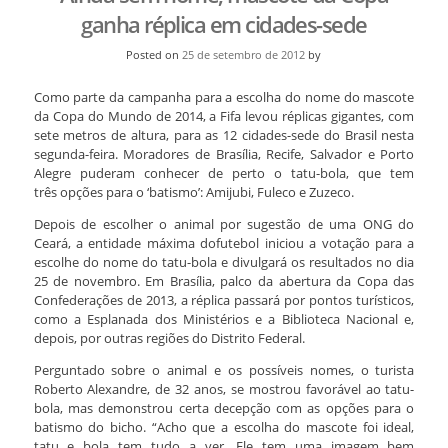
ganha réplica em cidades-sede
Posted on
25 de setembro de 2012
by
Como parte da campanha para a escolha do nome do mascote
da Copa do Mundo de 2014, a Fifa levou réplicas gigantes, com
sete metros de altura, para as 12 cidades-sede do Brasil nesta
segunda-feira. Moradores de Brasília, Recife, Salvador e Porto
Alegre puderam conhecer de perto o tatu-bola, que tem
três opções para o ‘batismo’: Amijubi, Fuleco e Zuzeco.
Depois de escolher o animal por sugestão de uma ONG do
Ceará, a entidade máxima dofutebol iniciou a votação para a
escolhe do nome do tatu-bola e divulgará os resultados no dia
25 de novembro. Em Brasília, palco da abertura da Copa das
Confederações de 2013, a réplica passará por pontos turísticos,
como a Esplanada dos Ministérios e a Biblioteca Nacional e,
depois, por outras regiões do Distrito Federal.
Perguntado sobre o animal e os possíveis nomes, o turista
Roberto Alexandre, de 32 anos, se mostrou favorável ao tatu-
bola, mas demonstrou certa decepção com as opções para o
batismo do bicho. “Acho que a escolha do mascote foi ideal,
tatu e bola tem tudo a ver. Ele tem uma imagem bem