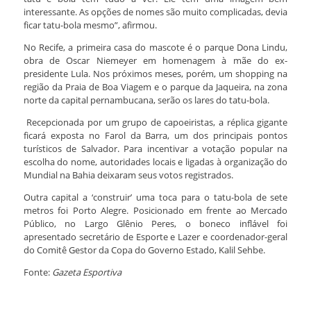
interessante. As opções de nomes são muito complicadas, devia
ficar tatu-bola mesmo”, afirmou.
No Recife, a primeira casa do mascote é o parque Dona Lindu,
obra de Oscar Niemeyer em homenagem à mãe do ex-
presidente Lula. Nos próximos meses, porém, um shopping na
região da Praia de Boa Viagem e o parque da Jaqueira, na zona
norte da capital pernambucana, serão os lares do tatu-bola.
Recepcionada por um grupo de capoeiristas, a réplica gigante
ficará exposta no Farol da Barra, um dos principais pontos
turísticos de Salvador. Para incentivar a votação popular na
escolha do nome, autoridades locais e ligadas à organização do
Mundial na Bahia deixaram seus votos registrados.
Outra capital a ‘construir’ uma toca para o tatu-bola de sete
metros foi Porto Alegre. Posicionado em frente ao Mercado
Público, no Largo Glênio Peres, o boneco inflável foi
apresentado secretário de Esporte e Lazer e coordenador-geral
do Comitê Gestor da Copa do Governo Estado, Kalil Sehbe.
Fonte:
Gazeta Esportiva