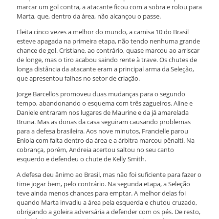
marcar um gol contra, a atacante ficou com a sobra e rolou para
Marta, que, dentro da área, não alcançou o passe.
Eleita cinco vezes a melhor do mundo, a camisa 10 do Brasil
esteve apagada na primeira etapa, não tendo nenhuma grande
chance de gol. Cristiane, ao contrário, quase marcou ao arriscar
de longe, mas o tiro acabou saindo rente à trave. Os chutes de
longa distância da atacante eram a principal arma da Seleção,
que apresentou falhas no setor de criação.
Jorge Barcellos promoveu duas mudanças para o segundo
tempo, abandonando o esquema com três zagueiros. Aline e
Daniele entraram nos lugares de Maurine e da já amarelada
Bruna. Mas as donas da casa seguiram causando problemas
para a defesa brasileira. Aos nove minutos, Francielle parou
Eniola com falta dentro da área e a árbitra marcou pênalti. Na
cobrança, porém, Andreia acertou saltou no seu canto
esquerdo e defendeu o chute de Kelly Smith.
A defesa deu ânimo ao Brasil, mas não foi suficiente para fazer o
time jogar bem, pelo contrário. Na segunda etapa, a Seleção
teve ainda menos chances para emptar. A melhor delas foi
quando Marta invadiu a área pela esquerda e chutou cruzado,
obrigando a goleira adversária a defender com os pés. De resto,