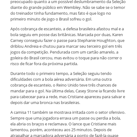
preocupado quanto a um possível deslumbramento da Seleção
diante do grande público em Wembley. Não se sabe se o temor
do treinador tinha fundamento, mas fato é que logo no
primeiro minuto de jogo o Brasil sofreu o gol.
Após cobrança de escanteio, a defesa brasileira afastou mal e a
bola seguiu em posse das britânicas. Marcada por duas, Karen
Carney conseguiu fazer o passe para Stephanie Houghton, que
driblou Andreia e chutou para marcar seu terceiro gol em três
jogos da competição. Pendurada com um cartão amarelo, a
goleira do Brasil cercou, mas evitou o toque para não correr o
risco de ficar fora da próxima partida.
Durante todo o primeiro tempo, a Seleção seguiu tendo
dificuldades com a bola aérea adversária. Em uma outra
cobrança de escanteio, o Reino Unido teve três chances de
mandar para o gol. Na última delas, Casey Stone ia ficando livre
para cabecear para a rede, mas Cristiane apareceu para salvar e
depois dar uma bronca nas brasileiras.
A camisa 11 também se mostrava irritada com o setor ofensivo.
Sempre que uma jogadora errava um passe ou perdia a bola,
ela abria os braços e reclamava. O lance que Cristiane mais
lamentou, porém, aconteceu aos 25 minutos. Depois de
atrapalhar a marcadora adversária a ponto de fazê-la quase