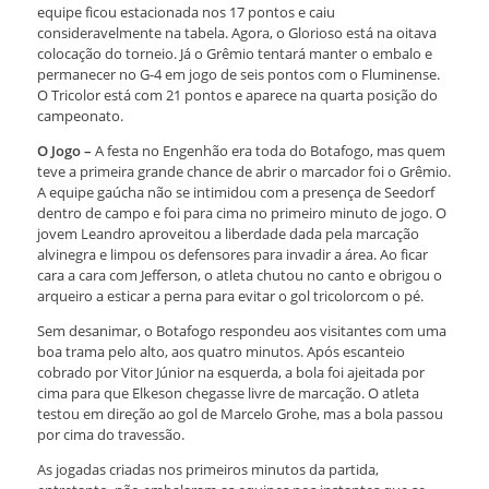
equipe ficou estacionada nos 17 pontos e caiu
consideravelmente na tabela. Agora, o Glorioso está na oitava
colocação do torneio. Já o Grêmio tentará manter o embalo e
permanecer no G-4 em jogo de seis pontos com o Fluminense.
O Tricolor está com 21 pontos e aparece na quarta posição do
campeonato.
O Jogo –
A festa no Engenhão era toda do Botafogo, mas quem
teve a primeira grande chance de abrir o marcador foi o Grêmio.
A equipe gaúcha não se intimidou com a presença de Seedorf
dentro de campo e foi para cima no primeiro minuto de jogo. O
jovem Leandro aproveitou a liberdade dada pela marcação
alvinegra e limpou os defensores para invadir a área. Ao ficar
cara a cara com Jefferson, o atleta chutou no canto e obrigou o
arqueiro a esticar a perna para evitar o gol tricolorcom o pé.
Sem desanimar, o Botafogo respondeu aos visitantes com uma
boa trama pelo alto, aos quatro minutos. Após escanteio
cobrado por Vitor Júnior na esquerda, a bola foi ajeitada por
cima para que Elkeson chegasse livre de marcação. O atleta
testou em direção ao gol de Marcelo Grohe, mas a bola passou
por cima do travessão.
As jogadas criadas nos primeiros minutos da partida,