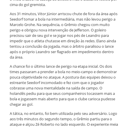
cima do gol gremista.
Aos 31 minutos, Vitor Júnior arriscou chute de fora da área após
Seedorf tomar a bola na intermediária, mas não levou perigo a
Marcelo Grohe. Na sequência, o Grêmio chegou com muito
perigo e obrigou nova intervenção de Jefferson. O goleiro
precisou sair de seu gol e se jogar nos pés de Leandro para
impedir que o atleta chutasse em direção às redes. Elano ainda
tentou a conclusão da jogada, mas o árbitro paralisou o lance
após o próprio Leandro ser flagrado em impedimento dentro
da área.
A chance foi o último lance de perigo na etapa inicial. Os dois
times passaram a prender a bola no meio-campo e demonstrar
pouca objetividade no ataque. A postura das equipes deixou o
estreante Seedorf incomodado e fez com que o jogador
cobrasse uma nova mentalidade na saída de campo. O
holandês pediu para que seus companheiros tocassem mais a
bola e jogassem mais aberto para que o clube carioca pudesse
chegar ao gol.
A tática, no entanto, foi bem utilizada pelo seu adversário. Logo
aos três minutos do segundo tempo, o Grêmio partiu para o
ataque e alçou Zé Roberto no lado esquerdo. O experiente meia