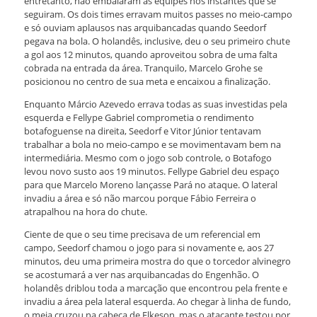
entretanto, não embalaram as equipes nos instantes que se
seguiram. Os dois times erravam muitos passes no meio-campo
e só ouviam aplausos nas arquibancadas quando Seedorf
pegava na bola. O holandês, inclusive, deu o seu primeiro chute
a gol aos 12 minutos, quando aproveitou sobra de uma falta
cobrada na entrada da área. Tranquilo, Marcelo Grohe se
posicionou no centro de sua meta e encaixou a finalização.
Enquanto Márcio Azevedo errava todas as suas investidas pela
esquerda e Fellype Gabriel comprometia o rendimento
botafoguense na direita, Seedorf e Vitor Júnior tentavam
trabalhar a bola no meio-campo e se movimentavam bem na
intermediária. Mesmo com o jogo sob controle, o Botafogo
levou novo susto aos 19 minutos. Fellype Gabriel deu espaço
para que Marcelo Moreno lançasse Pará no ataque. O lateral
invadiu a área e só não marcou porque Fábio Ferreira o
atrapalhou na hora do chute.
Ciente de que o seu time precisava de um referencial em
campo, Seedorf chamou o jogo para si novamente e, aos 27
minutos, deu uma primeira mostra do que o torcedor alvinegro
se acostumará a ver nas arquibancadas do Engenhão. O
holandês driblou toda a marcação que encontrou pela frente e
invadiu a área pela lateral esquerda. Ao chegar à linha de fundo,
o meia cruzou na cabeça de Elkeson, mas o atacante testou por