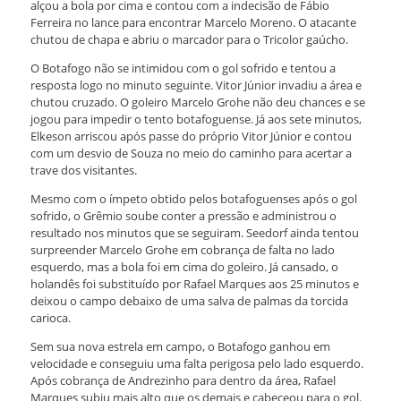
alçou a bola por cima e contou com a indecisão de Fábio
Ferreira no lance para encontrar Marcelo Moreno. O atacante
chutou de chapa e abriu o marcador para o Tricolor gaúcho.
O Botafogo não se intimidou com o gol sofrido e tentou a
resposta logo no minuto seguinte. Vitor Júnior invadiu a área e
chutou cruzado. O goleiro Marcelo Grohe não deu chances e se
jogou para impedir o tento botafoguense. Já aos sete minutos,
Elkeson arriscou após passe do próprio Vitor Júnior e contou
com um desvio de Souza no meio do caminho para acertar a
trave dos visitantes.
Mesmo com o ímpeto obtido pelos botafoguenses após o gol
sofrido, o Grêmio soube conter a pressão e administrou o
resultado nos minutos que se seguiram. Seedorf ainda tentou
surpreender Marcelo Grohe em cobrança de falta no lado
esquerdo, mas a bola foi em cima do goleiro. Já cansado, o
holandês foi substituído por Rafael Marques aos 25 minutos e
deixou o campo debaixo de uma salva de palmas da torcida
carioca.
Sem sua nova estrela em campo, o Botafogo ganhou em
velocidade e conseguiu uma falta perigosa pelo lado esquerdo.
Após cobrança de Andrezinho para dentro da área, Rafael
Marques subiu mais alto que os demais e cabeceou para o gol.