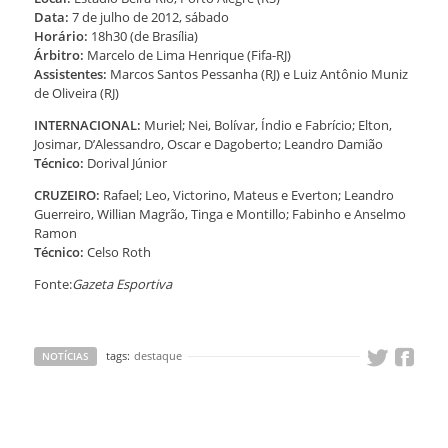
Data:
7 de julho de 2012, sábado
Horário:
18h30 (de Brasília)
Árbitro:
Marcelo de Lima Henrique (Fifa-RJ)
Assistentes:
Marcos Santos Pessanha (RJ) e Luiz Antônio Muniz
de Oliveira (RJ)
INTERNACIONAL:
Muriel; Nei, Bolívar, Índio e Fabrício; Elton,
Josimar, D’Alessandro, Oscar e Dagoberto; Leandro Damião
Técnico:
Dorival Júnior
CRUZEIRO:
Rafael; Leo, Victorino, Mateus e Everton; Leandro
Guerreiro, Willian Magrão, Tinga e Montillo; Fabinho e Anselmo
Ramon
Técnico:
Celso Roth
Fonte:
Gazeta Esportiva
tags:
destaque
NOTÍCIAS