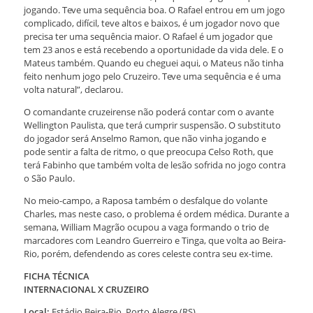
jogando. Teve uma sequência boa. O Rafael entrou em um jogo
complicado, difícil, teve altos e baixos, é um jogador novo que
precisa ter uma sequência maior. O Rafael é um jogador que
tem 23 anos e está recebendo a oportunidade da vida dele. E o
Mateus também. Quando eu cheguei aqui, o Mateus não tinha
feito nenhum jogo pelo Cruzeiro. Teve uma sequência e é uma
volta natural”, declarou.
O comandante cruzeirense não poderá contar com o avante
Wellington Paulista, que terá cumprir suspensão. O substituto
do jogador será Anselmo Ramon, que não vinha jogando e
pode sentir a falta de ritmo, o que preocupa Celso Roth, que
terá Fabinho que também volta de lesão sofrida no jogo contra
o São Paulo.
No meio-campo, a Raposa também o desfalque do volante
Charles, mas neste caso, o problema é ordem médica. Durante a
semana, William Magrão ocupou a vaga formando o trio de
marcadores com Leandro Guerreiro e Tinga, que volta ao Beira-
Rio, porém, defendendo as cores celeste contra seu ex-time.
FICHA TÉCNICA
INTERNACIONAL X CRUZEIRO
Local:
Estádio Beira-Rio, Porto Alegre (RS)