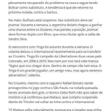
plenamente recuperado do problema na coxa e segue tendo
Bolívar como substituto. A tendência é que ele retorne na
próxima rodada, contra o Santos.
No meio, Guiñazu está suspenso. Seu substituto deve ser
Josimar. Durante a semana, o argentino Bolatti chegou a ganhar
uma chance entre os titulares, mas perdeu a posição. Josimar
deve formar dupla com Elton, que virou titular após a saída de
Sandro Silva.
O reencontro com Tinga foi assunto durante a semana. O
volante deixou o Internacional recentemente para se transferir
ao Cruzeiro. Tinga foi campeão da Libertadores duas vezes pelo
Colorado, em 2006 e 2010. Mas nem por isso terá vida mansa:
“lógico que vou chegar duro. Dentro de campo não tem essa. O
Tinga é um grande jogador, um amigo meu, mas agora seremos
adversários”, salienta.
No Cruzeiro, mesmo com o zagueiro Rafael Donato sendo
protagonista no jogo contra o São Paulo, na rodada passada,
tendo anotado dois gols, o técnico Celso Roth não quis saber de
mistério e já confirmou que Mateus, que cumpriu suspensão
diante do Tricolor vai voltar ao time contra o Internacional.
“O Mateus volta naturalmente, porque era o jogador que vinha