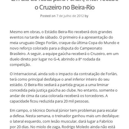
o Cruzeiro no Beira-Rio
Posted on
7 de julho de 2012
by
Mesmo em obras, o Estádio Beira-Rio receberá dois grandes
eventos na tarde de sábado. O primeiro é a apresentação do
meia uruguaio Diego Forlán, craque da última Copa do Mundo e
novo reforço colorado para a disputa do Campeonato
Brasileiro. A seguir, a equipe gaúcha receberá o Cruzeiro, em um
duelo direto por lugar no G-4, abrindo a 8ª rodada da
competição.
O Internacional, ainda sob o impacto da contratação de Forlán,
terá como principal desfalque o anel inferior inteiro do seu
estádio. O Beira-Rio sediará a partida graças a uma liminar
concedida pela justiça gaúcha ao clube. No entanto, somente o
andar de cima da casa colorada receberá os torcedores. A
capacidade ficou reduzida para 20 mil pessoas.
Em campo, o técnico Dorival Júnior tem problemas para escalar
a defesa. Nesta semana, o treinador ganhou mais um desfalque:
o lateral esquerdo, com lesão muscular, dará lugar a Fabrício
por 20 dias. No miolo de zaga, Rodrigo Moledo ainda não está