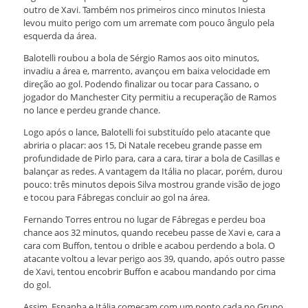
outro de Xavi. Também nos primeiros cinco minutos Iniesta
levou muito perigo com um arremate com pouco ângulo pela
esquerda da área.
Balotelli roubou a bola de Sérgio Ramos aos oito minutos,
invadiu a área e, marrento, avançou em baixa velocidade em
direção ao gol. Podendo finalizar ou tocar para Cassano, o
jogador do Manchester City permitiu a recuperação de Ramos
no lance e perdeu grande chance.
Logo após o lance, Balotelli foi substituído pelo atacante que
abriria o placar: aos 15, Di Natale recebeu grande passe em
profundidade de Pirlo para, cara a cara, tirar a bola de Casillas e
balançar as redes. A vantagem da Itália no placar, porém, durou
pouco: três minutos depois Silva mostrou grande visão de jogo
e tocou para Fábregas concluir ao gol na área.
Fernando Torres entrou no lugar de Fábregas e perdeu boa
chance aos 32 minutos, quando recebeu passe de Xavi e, cara a
cara com Buffon, tentou o drible e acabou perdendo a bola. O
atacante voltou a levar perigo aos 39, quando, após outro passe
de Xavi, tentou encobrir Buffon e acabou mandando por cima
do gol.
Assim, Espanha e Itália começam com um ponto cada no Grupo