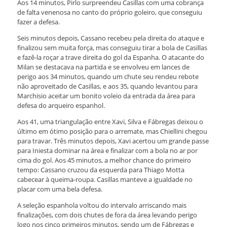
Aos 14 minutos, Pirlo surpreendeu Casillas com uma cobrança
de falta venenosa no canto do próprio goleiro, que conseguiu
fazer a defesa.
Seis minutos depois, Cassano recebeu pela direita do ataque e
finalizou sem muita força, mas conseguiu tirar a bola de Casillas
e fazê-la roçar a trave direita do gol da Espanha. O atacante do
Milan se destacava na partida e se envolveu em lances de
perigo aos 34 minutos, quando um chute seu rendeu rebote
não aproveitado de Casillas, e aos 35, quando levantou para
Marchisio aceitar um bonito voleio da entrada da área para
defesa do arqueiro espanhol.
Aos 41, uma triangulação entre Xavi, Silva e Fábregas deixou o
último em ótimo posição para o arremate, mas Chiellini chegou
para travar. Três minutos depois, Xavi acertou um grande passe
para Iniesta dominar na área e finalizar com a bola no ar por
cima do gol. Aos 45 minutos, a melhor chance do primeiro
tempo: Cassano cruzou da esquerda para Thiago Motta
cabecear à queima-roupa. Casillas manteve a igualdade no
placar com uma bela defesa.
A seleção espanhola voltou do intervalo arriscando mais
finalizações, com dois chutes de fora da área levando perigo
logo nos cinco primeiros minutos, sendo um de Fábregas e