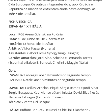
C da Eurocopa. Os outros integrantes do grupo, Croácia e
República da Irlanda se enfrentam ainda neste domingo, às
15h45 (de Brasília).
FICHA TÉCNICA
ESPANHA 1 X 1 ITÁLIA
Local:
PGE Arena Gdansk, na Polônia
Data:
10 de junho de 2012, sexta-feira
Horário:
13 horas (de Brasília)
Árbitro:
Viktor Kassai (Hungria)
Assistentes:
Gabor Eros e Gyorgy Ring (Hungria)
Cartões amarelos:
Jordi Alba, Arbeloa e Fernando Torres
(Espanha) e Balotelli, Bonucci, Chiellini e Maggio (Itália)
Gols:
ESPANHA: Fábregas, aos 18 minutos do segundo tempo
ITÁLIA: Di Natale, aos 15 minutos do segundo tempo
ESPANHA:
Casillas; Arbeloa, Piqué, Sérgio Ramos e Jordi Alba;
Sergio Busquets, Xabi Alonso e Xavi; Iniesta, David Silva (Jesús
Navas) e Fábregas (Fernando Torres)
Técnico:
Vicente Del Bosque
ITÁLIA:
Buffon; Bonucci, De Rossi e Chiellini; Giaccherini,