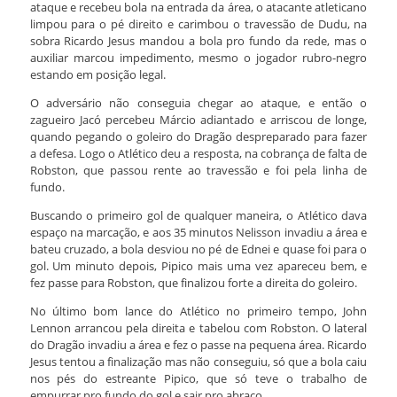
ataque e recebeu bola na entrada da área, o atacante atleticano
limpou para o pé direito e carimbou o travessão de Dudu, na
sobra Ricardo Jesus mandou a bola pro fundo da rede, mas o
auxiliar marcou impedimento, mesmo o jogador rubro-negro
estando em posição legal.
O adversário não conseguia chegar ao ataque, e então o
zagueiro Jacó percebeu Márcio adiantado e arriscou de longe,
quando pegando o goleiro do Dragão despreparado para fazer
a defesa. Logo o Atlético deu a resposta, na cobrança de falta de
Robston, que passou rente ao travessão e foi pela linha de
fundo.
Buscando o primeiro gol de qualquer maneira, o Atlético dava
espaço na marcação, e aos 35 minutos Nelisson invadiu a área e
bateu cruzado, a bola desviou no pé de Ednei e quase foi para o
gol. Um minuto depois, Pipico mais uma vez apareceu bem, e
fez passe para Robston, que finalizou forte a direita do goleiro.
No último bom lance do Atlético no primeiro tempo, John
Lennon arrancou pela direita e tabelou com Robston. O lateral
do Dragão invadiu a área e fez o passe na pequena área. Ricardo
Jesus tentou a finalização mas não conseguiu, só que a bola caiu
nos pés do estreante Pipico, que só teve o trabalho de
empurrar pro fundo do gol e sair pro abraço.