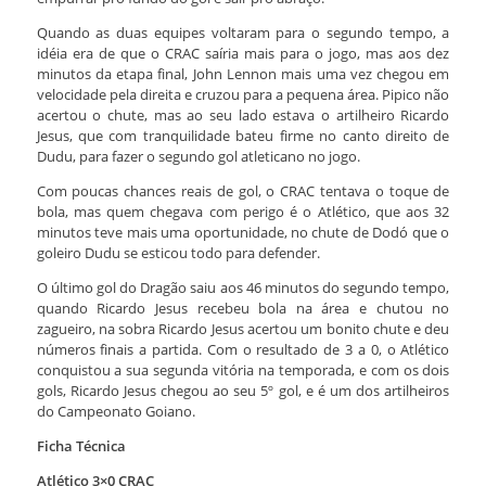
Quando as duas equipes voltaram para o segundo tempo, a
idéia era de que o CRAC saíria mais para o jogo, mas aos dez
minutos da etapa final, John Lennon mais uma vez chegou em
velocidade pela direita e cruzou para a pequena área. Pipico não
acertou o chute, mas ao seu lado estava o artilheiro Ricardo
Jesus, que com tranquilidade bateu firme no canto direito de
Dudu, para fazer o segundo gol atleticano no jogo.
Com poucas chances reais de gol, o CRAC tentava o toque de
bola, mas quem chegava com perigo é o Atlético, que aos 32
minutos teve mais uma oportunidade, no chute de Dodó que o
goleiro Dudu se esticou todo para defender.
O último gol do Dragão saiu aos 46 minutos do segundo tempo,
quando Ricardo Jesus recebeu bola na área e chutou no
zagueiro, na sobra Ricardo Jesus acertou um bonito chute e deu
números finais a partida. Com o resultado de 3 a 0, o Atlético
conquistou a sua segunda vitória na temporada, e com os dois
gols, Ricardo Jesus chegou ao seu 5º gol, e é um dos artilheiros
do Campeonato Goiano.
Ficha Técnica
Atlético 3×0 CRAC