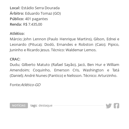
Local:
Estádio Serra Dourada
Árbitro:
Eduardo Tomaz (GO)
Público:
401 pagantes
Renda:
R$ 7.435,00
Atlético:
Márcio; John Lennon (Paulo Henrique Martins), Gilson, Ednei e
Leonardo (Pituca); Dodó, Ernandes e Robston (Caio); Pipico,
Juninho e Ricardo Jesus. Técnico: Waldemar Lemos.
CRAC:
Dudu; Gilberto Matuto (Rafael Sayão), Jacó, Ben Hur e William
Amendoim; Coquinho, Emerson Cris, Washington e Tatá
(Daniel); André Nunes (Pantico) e Nelisson. Técnico: Arturzinho.
Fonte:
Atlético-GO
tags:
destaque
NOTÍCIAS