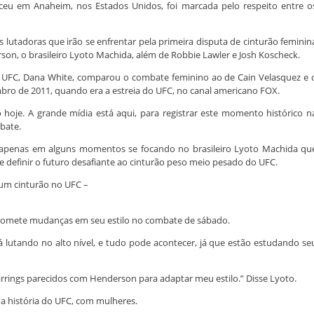
ceu em Anaheim, nos Estados Unidos, foi marcada pelo respeito entre o
utadoras que irão se enfrentar pela primeira disputa de cinturão feminin
on, o brasileiro Lyoto Machida, além de Robbie Lawler e Josh Koscheck.
o UFC, Dana White, comparou o combate feminino ao de Cain Velasquez e 
bro de 2011, quando era a estreia do UFC, no canal americano FOX.
e. A grande mídia está aqui, para registrar este momento histórico n
bate.
al, apenas em alguns momentos se focando no brasileiro Lyoto Machida qu
definir o futuro desafiante ao cinturão peso meio pesado do UFC.
 um cinturão no UFC –
 promete mudanças em seu estilo no combate de sábado.
tá lutando no alto nível, e tudo pode acontecer, já que estão estudando se
rrings parecidos com Henderson para adaptar meu estilo.” Disse Lyoto.
a história do UFC, com mulheres.