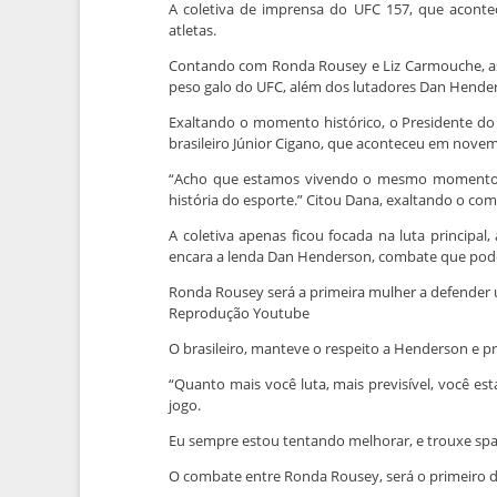
A coletiva de imprensa do UFC 157, que aconte
atletas.
Contando com Ronda Rousey e Liz Carmouche, as l
peso galo do UFC, além dos lutadores Dan Henders
Exaltando o momento histórico, o Presidente d
brasileiro Júnior Cigano, que aconteceu em novem
“Acho que estamos vivendo o mesmo momento hoj
história do esporte.” Citou Dana, exaltando o com
A coletiva apenas ficou focada na luta princip
encara a lenda Dan Henderson, combate que pode 
Ronda Rousey será a primeira mulher a defender
Reprodução Youtube
O brasileiro, manteve o respeito a Henderson e
“Quanto mais você luta, mais previsível, você es
jogo.
Eu sempre estou tentando melhorar, e trouxe spa
O combate entre Ronda Rousey, será o primeiro d