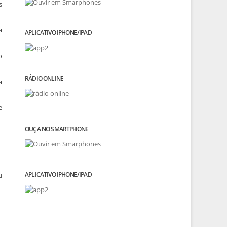
s
a
APLICATIVO IPHONE/IPAD
o
RÁDIO ONLINE
a
e
OUÇA NO SMARTPHONE
APLICATIVO IPHONE/IPAD
u