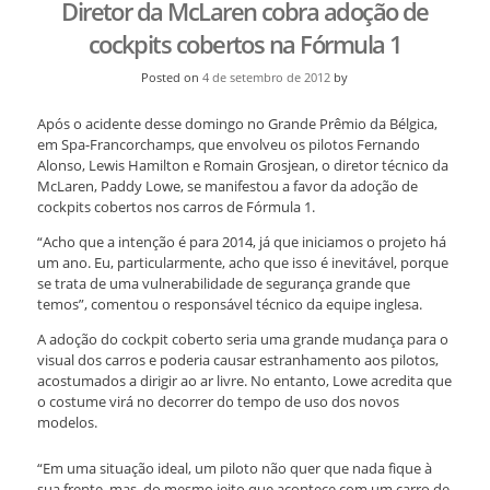
Diretor da McLaren cobra adoção de
cockpits cobertos na Fórmula 1
Posted on
4 de setembro de 2012
by
Após o acidente desse domingo no Grande Prêmio da Bélgica,
em Spa-Francorchamps, que envolveu os pilotos Fernando
Alonso, Lewis Hamilton e Romain Grosjean, o diretor técnico da
McLaren, Paddy Lowe, se manifestou a favor da adoção de
cockpits cobertos nos carros de Fórmula 1.
“Acho que a intenção é para 2014, já que iniciamos o projeto há
um ano. Eu, particularmente, acho que isso é inevitável, porque
se trata de uma vulnerabilidade de segurança grande que
temos”, comentou o responsável técnico da equipe inglesa.
A adoção do cockpit coberto seria uma grande mudança para o
visual dos carros e poderia causar estranhamento aos pilotos,
acostumados a dirigir ao ar livre. No entanto, Lowe acredita que
o costume virá no decorrer do tempo de uso dos novos
modelos.
“Em uma situação ideal, um piloto não quer que nada fique à
sua frente, mas, do mesmo jeito que acontece com um carro de