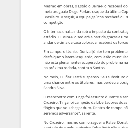
Mesmo em obras, o Estádio Beira-Rio receberá do
meia uruguaio Diego Forlán, craque da última C
Brasileiro. A seguir, a equipe gaúcha receberá o C
competição.
O Internacional, ainda sob o impacto da contrataçã
estádio. O Beira-Rio sediará a partida graças a u
andar de cima da casa colorada receberá os torced
Em campo, o técnico Dorival Júnior tem problema
desfalque: o lateral esquerdo, com lesão muscular
não está plenamente recuperado do problema na c
na próxima rodada, contra o Santos.
No meio, Guiñazu está suspenso. Seu substituto d
uma chance entre os titulares, mas perdeu a posiç
Sandro Silva.
O reencontro com Tinga foi assunto durante a sem
Cruzeiro. Tinga foi campeão da Libertadores duas
“lógico que vou chegar duro. Dentro de campo n
seremos adversários”, salienta.
No Cruzeiro, mesmo com o zagueiro Rafael Donato
anotado dois gols, o técnico Celso Roth não quis