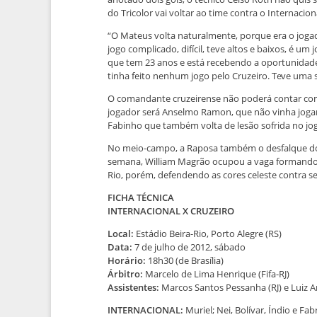
do Tricolor vai voltar ao time contra o Internacion
“O Mateus volta naturalmente, porque era o joga
jogo complicado, difícil, teve altos e baixos, é u
que tem 23 anos e está recebendo a oportunidad
tinha feito nenhum jogo pelo Cruzeiro. Teve uma s
O comandante cruzeirense não poderá contar com 
jogador será Anselmo Ramon, que não vinha jogand
Fabinho que também volta de lesão sofrida no jog
No meio-campo, a Raposa também o desfalque do 
semana, William Magrão ocupou a vaga formando o
Rio, porém, defendendo as cores celeste contra se
FICHA TÉCNICA
INTERNACIONAL X CRUZEIRO
Local:
Estádio Beira-Rio, Porto Alegre (RS)
Data:
7 de julho de 2012, sábado
Horário:
18h30 (de Brasília)
Árbitro:
Marcelo de Lima Henrique (Fifa-RJ)
Assistentes:
Marcos Santos Pessanha (RJ) e Luiz An
INTERNACIONAL:
Muriel; Nei, Bolívar, Índio e F