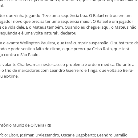
al.
dor que vinha jogando. Teve uma sequência boa. O Rafael entrou em um
m jogador novo que precisa ter uma sequência maior. O Rafael é um jogador
e da vida dele. E o Mateus também. Quando eu cheguei aqui, o Mateus não
equência e é uma volta natural”, declarou.
o avante Wellington Paulista, que terá cumprir suspensão. O substituto d
o e pode sentir a falta de ritmo, o que preocupa Celso Roth, que terá
o contra o São Paulo.
volante Charles, mas neste caso, o problema é ordem médica. Durante a
 trio de marcadores com Leandro Guerreiro e Tinga, que volta ao Beira-
u ex-time.
tônio Muniz de Oliveira (RJ)
abrício; Elton, Josimar, D’Alessandro, Oscar e Dagoberto; Leandro Damião