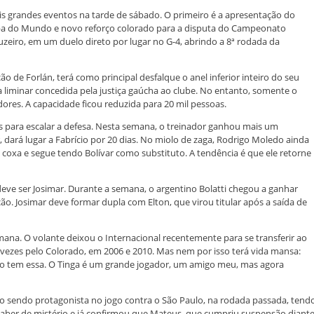
is grandes eventos na tarde de sábado. O primeiro é a apresentação do
opa do Mundo e novo reforço colorado para a disputa do Campeonato
ruzeiro, em um duelo direto por lugar no G-4, abrindo a 8ª rodada da
o de Forlán, terá como principal desfalque o anel inferior inteiro do seu
ma liminar concedida pela justiça gaúcha ao clube. No entanto, somente o
ores. A capacidade ficou reduzida para 20 mil pessoas.
s para escalar a defesa. Nesta semana, o treinador ganhou mais um
, dará lugar a Fabrício por 20 dias. No miolo de zaga, Rodrigo Moledo ainda
oxa e segue tendo Bolívar como substituto. A tendência é que ele retorne
eve ser Josimar. Durante a semana, o argentino Bolatti chegou a ganhar
ão. Josimar deve formar dupla com Elton, que virou titular após a saída de
ana. O volante deixou o Internacional recentemente para se transferir ao
 vezes pelo Colorado, em 2006 e 2010. Mas nem por isso terá vida mansa:
ão tem essa. O Tinga é um grande jogador, um amigo meu, mas agora
 sendo protagonista no jogo contra o São Paulo, na rodada passada, tend
 saber de mistério e já confirmou que Mateus, que cumpriu suspensão diant